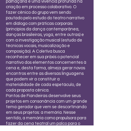
palhaçaria e uma vivência profunda na
criação em processo colaborativo. O
fazer cênico do grupo vem sendo
pautado pelo estudo do teatro narrativo
em diálogo com práticas corporais
(princípios da dança contemporânea,
danças brasileiras, yoga, entre outras) e
com a investigação musical (estudo de
técnicas vocais, musicalização e
composição). A Coletiva busca
reconhecer em sua práxis o potencial
narrativo dos elementos concernentes à
cena e, desta forma, almeja gerar novos
encontros entre as diversas linguagens
que podem vir a constituir a
materialidade de cada espetáculo, de
cada proposta cênica.
Pontos de Fiandeiras desenvolve seus
projetos em consonância com um grande
tema gerador que vem se descortinando
em seus projetos: a memória. Nesse
sentido, a memória como propulsora para
fazer da cena teatral um palco para o
resgate e para a constante reflexão do